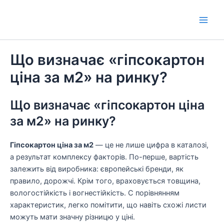
Перейти
к
Main
содержимому
Men
Що визначає «гіпсокартон
ціна за м2» на ринку?
Що визначає «гіпсокартон ціна
за м2» на ринку?
Гіпсокартон ціна за м2
— це не лише цифра в каталозі,
а результат комплексу факторів. По-перше, вартість
залежить від виробника: європейські бренди, як
правило, дорожчі. Крім того, враховується товщина,
вологостійкість і вогнестійкість. С порівнянням
характеристик, легко помітити, що навіть схожі листи
можуть мати значну різницю у ціні.