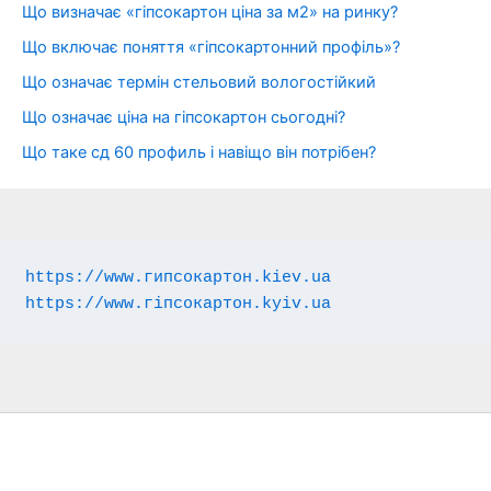
Що визначає «гіпсокартон ціна за м2» на ринку?
Що включає поняття «гіпсокартонний профіль»?
Що означає термін стельовий вологостійкий
Що означає ціна на гіпсокартон сьогодні?
Що таке сд 60 профиль і навіщо він потрібен?
https://www.гипсокартон.kiev.ua
https://www.гіпсокартон.kyiv.ua